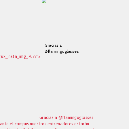
Gracias a
@flamingoglasses
"ux_insta_img_7077">
durante el campus
nuestros
entrenadores
estarán protegidos
del Sol. Si entras en
flamingosun.com y
al comprar pones el
código FT10 tendrás
un 10% de
descuento.
Gracias a @flamingoglasses
ante el campus nuestros entrenadores estarán