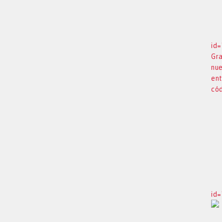
id=
Gra
nue
ent
cód
id=