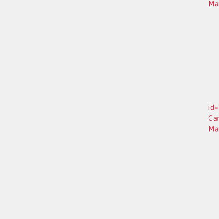
Man
id=
Ca
Man