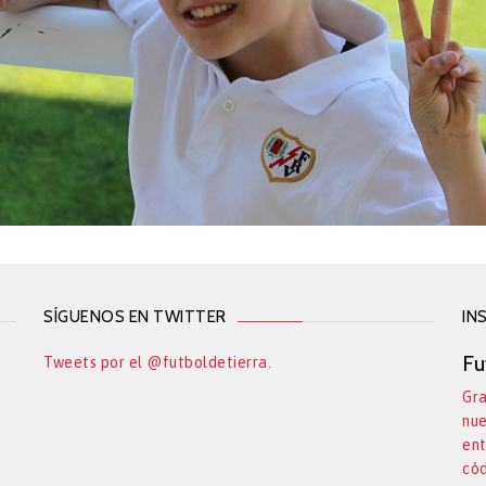
SÍGUENOS EN TWITTER
IN
Fu
Tweets por el @futboldetierra.
Gra
nue
ent
cód