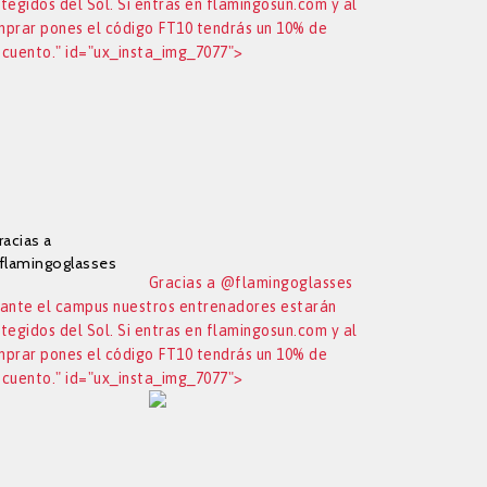
tegidos del Sol. Si entras en flamingosun.com y al
prar pones el código FT10 tendrás un 10% de
cuento." id="ux_insta_img_7077">
racias a
flamingoglasses
Gracias a @flamingoglasses
urante el campus
ante el campus nuestros entrenadores estarán
uestros
tegidos del Sol. Si entras en flamingosun.com y al
ntrenadores
starán protegidos
prar pones el código FT10 tendrás un 10% de
el Sol. Si entras en
cuento." id="ux_insta_img_7077">
lamingosun.com y
l comprar pones el
ódigo FT10 tendrás
n 10% de