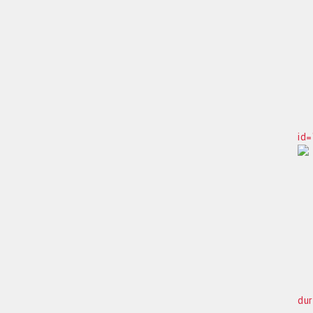
id=
dur