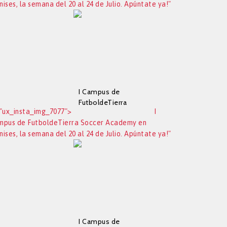
ises, la semana del 20 al 24 de Julio. Apúntate ya!"
entrenadores
estarán protegidos
del Sol. Si entras en
flamingosun.com y
al comprar pones el
código FT10 tendrás
un 10% de
descuento.
I Campus de
FutboldeTierra
"ux_insta_img_7077">
I
Soccer Academy en
mpus de FutboldeTierra Soccer Academy en
Manises, la semana
ises, la semana del 20 al 24 de Julio. Apúntate ya!"
del 20 al 24 de Julio.
Apúntate ya!
I Campus de