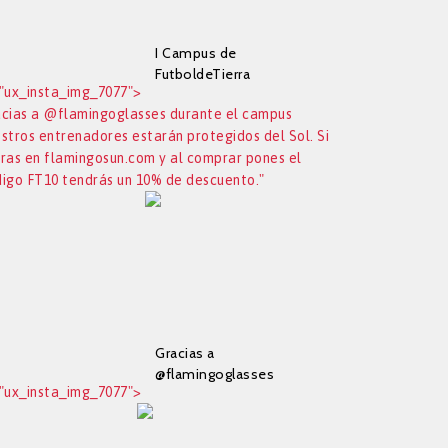
I Campus de
FutboldeTierra
"ux_insta_img_7077">
Soccer Academy en
cias a @flamingoglasses durante el campus
Manises, la semana
stros entrenadores estarán protegidos del Sol. Si
del 20 al 24 de Julio.
Apúntate ya!
ras en flamingosun.com y al comprar pones el
igo FT10 tendrás un 10% de descuento."
Gracias a
@flamingoglasses
"ux_insta_img_7077">
durante el campus
nuestros
entrenadores