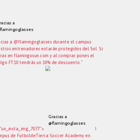
escuento.
racias a
flamingoglasses
urante el campus
cias a @flamingoglasses durante el campus
uestros
stros entrenadores estarán protegidos del Sol. Si
ntrenadores
starán protegidos
ras en flamingosun.com y al comprar pones el
el Sol. Si entras en
igo FT10 tendrás un 10% de descuento."
lamingosun.com y
l comprar pones el
ódigo FT10 tendrás
n 10% de
escuento.
Gracias a
@flamingoglasses
"ux_insta_img_7077">
I
durante el campus
mpus de FutboldeTierra Soccer Academy en
nuestros