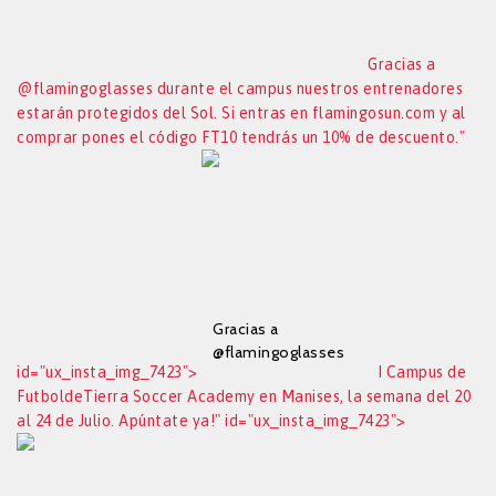
un 10% de
descuento.
Gracias a
@flamingoglasses durante el campus nuestros entrenadores
estarán protegidos del Sol. Si entras en flamingosun.com y al
comprar pones el código FT10 tendrás un 10% de descuento."
Gracias a
@flamingoglasses
id="ux_insta_img_7423">
I Campus de
durante el campus
FutboldeTierra Soccer Academy en Manises, la semana del 20
nuestros
al 24 de Julio. Apúntate ya!" id="ux_insta_img_7423">
entrenadores
estarán protegidos
del Sol. Si entras en
flamingosun.com y