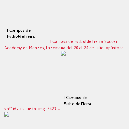
al comprar pones el
código FT10 tendrás
un 10% de
descuento.
I Campus de
FutboldeTierra
I Campus de FutboldeTierra Soccer
Soccer Academy en
Academy en Manises, la semana del 20 al 24 de Julio. Apúntate
Manises, la semana
del 20 al 24 de Julio.
Apúntate ya!
I Campus de
FutboldeTierra
ya!" id="ux_insta_img_7423">
Soccer Academy en
Manises, la semana
del 20 al 24 de Julio.
Apúntate ya!