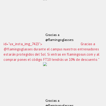
flamingosun.com y
al comprar pones el
código FT10 tendrás
un 10% de
descuento.
Gracias a
@flamingoglasses
id="ux_insta_img_7423">
Gracias a
durante el campus
@flamingoglasses durante el campus nuestros entrenadores
nuestros
estarán protegidos del Sol. Si entras en flamingosun.com y al
entrenadores
estarán protegidos
comprar pones el código FT10 tendrás un 10% de descuento."
del Sol. Si entras en
flamingosun.com y
al comprar pones el
código FT10 tendrás
un 10% de
descuento.
Gracias a
@flamingoglasses