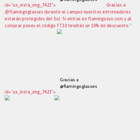
id="ux_insta_img_7423">
Gracias a
durante el campus
@flamingoglasses durante el campus nuestros entrenadores
nuestros
estarán protegidos del Sol. Si entras en flamingosun.com y al
entrenadores
estarán protegidos
comprar pones el código FT10 tendrás un 10% de descuento."
del Sol. Si entras en
flamingosun.com y
al comprar pones el
código FT10 tendrás
un 10% de
descuento.
Gracias a
@flamingoglasses
id="ux_insta_img_7423">
durante el campus
nuestros
entrenadores
estarán protegidos
del Sol. Si entras en
flamingosun.com y
al comprar pones el
código FT10 tendrás