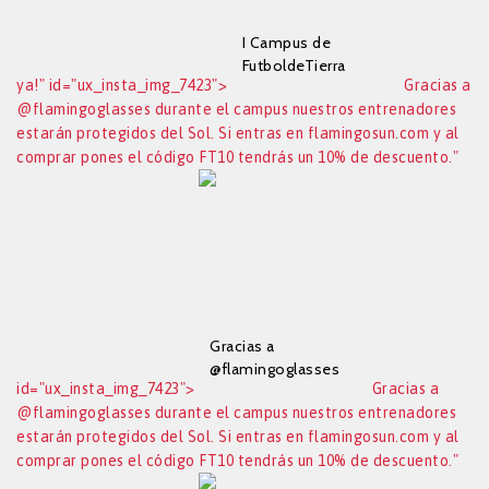
I Campus de
FutboldeTierra
ya!" id="ux_insta_img_7423">
Gracias a
Soccer Academy en
@flamingoglasses durante el campus nuestros entrenadores
Manises, la semana
estarán protegidos del Sol. Si entras en flamingosun.com y al
del 20 al 24 de Julio.
Apúntate ya!
comprar pones el código FT10 tendrás un 10% de descuento."
Gracias a
@flamingoglasses
id="ux_insta_img_7423">
Gracias a
durante el campus
@flamingoglasses durante el campus nuestros entrenadores
nuestros
estarán protegidos del Sol. Si entras en flamingosun.com y al
entrenadores
estarán protegidos
comprar pones el código FT10 tendrás un 10% de descuento."
del Sol. Si entras en