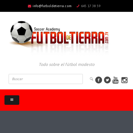
info@futboldetierra.com
645 17 38 59
Todo sobre el fútbol modesto