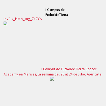
I Campus de
FutboldeTierra
id="ux_insta_img_7423">
Soccer Academy en
Manises, la semana
del 20 al 24 de Julio.
Apúntate ya!
I Campus de FutboldeTierra Soccer
Academy en Manises, la semana del 20 al 24 de Julio. Apúntate