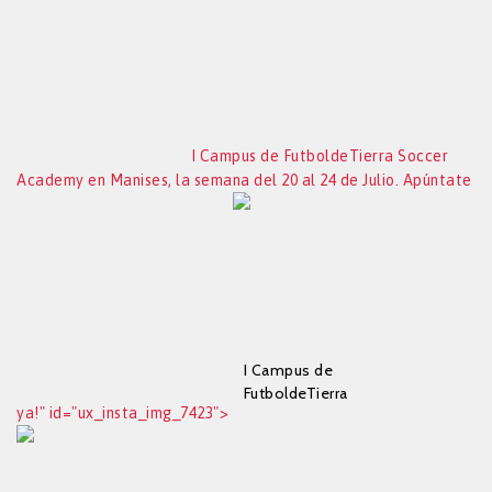
I Campus de FutboldeTierra Soccer
Academy en Manises, la semana del 20 al 24 de Julio. Apúntate
I Campus de
FutboldeTierra
ya!" id="ux_insta_img_7423">
Soccer Academy en
Manises, la semana
del 20 al 24 de Julio.
Apúntate ya!